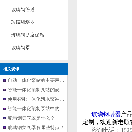
玻璃钢管道
玻璃钢塔器
玻璃钢防腐保温
玻璃钢罩
相关资讯
自动一体化泵站的主要用途是什么？
智能一体化预制泵站的设备组成有哪些？
使用智能一体化污水泵站对控制要求的分···
智能一体化预制泵站中的plc程序怎么···
玻璃钢塔器
产
玻璃钢集气罩是什么？
定制，欢迎新老顾
玻璃钢集气罩有哪些特点？
咨询电话：15253