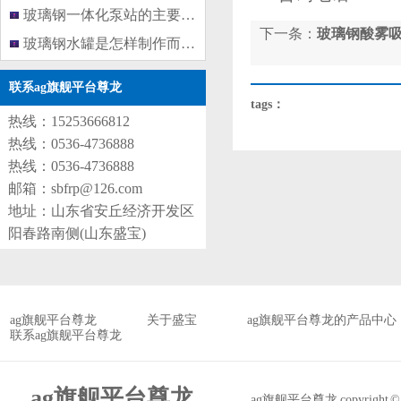
玻璃钢一体化泵站的主要优势是什么?
下一条：
玻璃钢酸雾
玻璃钢水罐是怎样制作而成的？
联系ag旗舰平台尊龙
tags：
热线：15253666812
热线：0536-4736888
热线：0536-4736888
邮箱：
sbfrp@126.com
地址：山东省安丘经济开发区
阳春路南侧(山东盛宝)
ag旗舰平台尊龙
关于盛宝
ag旗舰平台尊龙的产品中心
联系ag旗舰平台尊龙
ag旗舰平台尊龙
ag旗舰平台尊龙 copyrigh