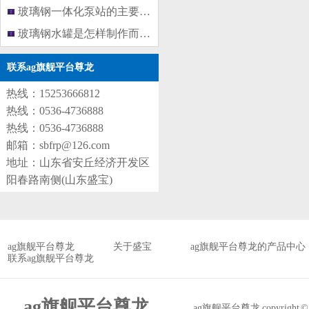
玻璃钢一体化泵站的主要优势是什么?
玻璃钢水罐是怎样制作而成的？
联系ag旗舰平台尊龙
热线：15253666812
热线：0536-4736888
热线：0536-4736888
邮箱：
sbfrp@126.com
地址：山东省安丘经济开发区
阳春路南侧(山东盛宝)
ag旗舰平台尊龙
关于盛宝
ag旗舰平台尊龙的产品中心
联系ag旗舰平台尊龙
ag旗舰平台尊龙
ag旗舰平台尊龙 copyrigh