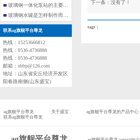
下一条：没有了！
玻璃钢一体化泵站的主要优势是什么?
玻璃钢水罐是怎样制作而成的？
tags：
联系ag旗舰平台尊龙
热线：15253666812
热线：0536-4736888
热线：0536-4736888
邮箱：
sbfrp@126.com
地址：山东省安丘经济开发区
阳春路南侧(山东盛宝)
ag旗舰平台尊龙
关于盛宝
ag旗舰平台尊龙的产品中心
联系ag旗舰平台尊龙
ag旗舰平台尊龙
ag旗舰平台尊龙 copyrigh