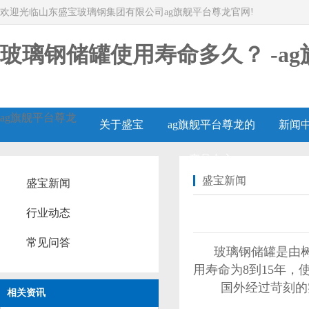
欢迎光临山东盛宝玻璃钢集团有限公司ag旗舰平台尊龙官网!
玻璃钢储罐使用寿命多久？ -a
ag旗舰平台尊龙
关于盛宝
ag旗舰平台尊龙的
新闻
产品中心
盛宝新闻
盛宝新闻
行业动态
常见问答
玻璃钢储罐是由树脂
用寿命为8到15年
国外经过苛刻的实
相关资讯