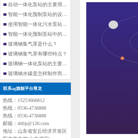
自动一体化泵站的主要用途是什么？
智能一体化预制泵站的设备组成有哪些？
使用智能一体化污水泵站对控制要求的分···
智能一体化预制泵站中的plc程序怎么···
玻璃钢集气罩是什么？
玻璃钢集气罩有哪些特点？
玻璃钢一体化泵站的主要优势是什么?
玻璃钢水罐是怎样制作而成的？
联系ag旗舰平台尊龙
热线：15253666812
热线：0536-4736888
热线：0536-4736888
邮箱：
sbfrp@126.com
地址：山东省安丘经济开发区