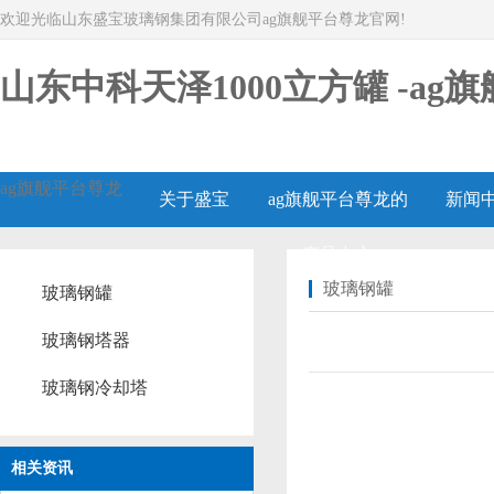
欢迎光临山东盛宝玻璃钢集团有限公司ag旗舰平台尊龙官网!
山东中科天泽1000立方罐 -ag
ag旗舰平台尊龙
关于盛宝
ag旗舰平台尊龙的
新闻
产品中心
玻璃钢罐
玻璃钢罐
玻璃钢塔器
玻璃钢冷却塔
相关资讯