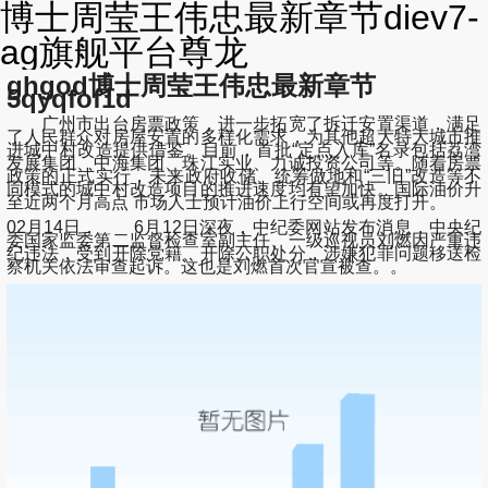
博士周莹王伟忠最新章节diev7-
ag旗舰平台尊龙
ghgod博士周莹王伟忠最新章节
5qyqfof1d
广州市出台房票政策，进一步拓宽了拆迁安置渠道，满足
了人民群众对房屋安置的多样化需求，为其他超大特大城市推
进城中村改造提供借鉴。目前，首批“定点入库”名录包括荔湾
发展集团、中海集团、珠江实业、力诚投资公司等。随着房票
政策的正式实行，未来政府收储、统筹做地和“三旧”改造等不
同模式的城中村改造项目的推进速度均有望加快。国际油价升
至近两个月高点 市场人士预计油价上行空间或再度打开。
02月14日， 6月12日深夜，中纪委网站发布消息，中央纪
委国家监委第二监督检查室副主任、一级巡视员刘燃因严重违
纪违法，受到开除党籍、开除公职处分，涉嫌犯罪问题移送检
察机关依法审查起诉。这也是刘燃首次官宣被查。。