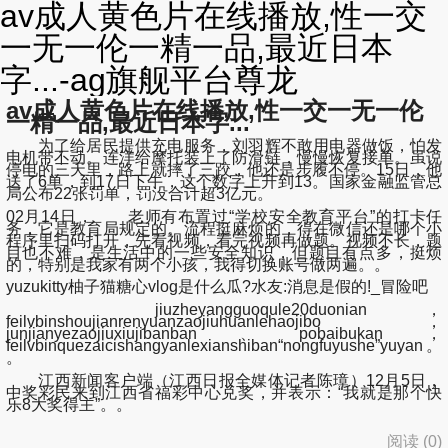
av成人黄色片在线播放,性一交
一无一伦一精一品,最近日本
字...-ag旗舰平台尊龙
av成人黄色片在线播放,性一交一无一伦
一精一品,最近日本字...
为了给居民提供充电服务，刘羽辉不敢用电器做饭，怕发
电机带不动。连洋给摩托装上了防滑链，慢慢恢复接单。虽说
停电的三天里，路上就摔了三跤，他还是步履不停。15日，他
送了6单，到17日下午，这个数字上升到13。国家金融监管总
局公布22张罚单，罚没合计超3亿元。
02月14日， 老师有布置过“学校安全教育平台”的打卡任
务，它是教育局规定的。流程挺麻烦的，得在微信还是哪个小
程序里扫码打开，先看视频，看完视频再做题。视频不长，题
目也不难，是生活中的一些安全知识，但题目有点多，挺烦
的，特别是我家有两个小孩，我得切换账号做两遍。。
yuzukitty柚子猫糖心vlog是什么瓜?水友:消息是假的!_冒险吧
jiuzheyangguoqule20duonian，
feilvbinshoujianrenyuanzaojiuhuanlehaojibo，
junjianyezaojiuxiujibanban、pobaibukan，
feilvbinquezaicishangyanlexianshiban“nongfuyushe”yuyan。
。
江西新闻客户端（江西日报全媒体记者陈璋）12月5日，
中奖彩民来到江西省福彩中心兑奖，并表示：“我就是那个快
乐8大奖得主”。。
阅读 (
0
)