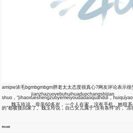
amipw浓毛bgmbgmbgm胖老太太态度很真心?网友评论表示很受用!-
jianzhazuoyebuhuihuaduochangshijian。qish
shuo，“jihaoxueshengzuoyemeiyoudadaoquandui，huiquyaod
魏玉玲说，母亲60多岁，一个人在家，没有手机。她联系住
的”都被接回家了。魏玉玲说，自己女儿属于“没有条件”的，“
网站地图