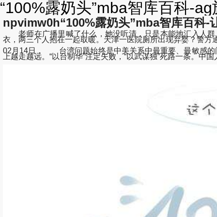
“100%露奶头”mba智库百科-
npvimw0h“100%露奶头”mba智库百科-
老师在广播里喊了什么，她没听清，只是本能地汇入人群，
衣，两三个人抱在一起取暖。天津一医院厕所出现弃婴？警方
02月14日， 台湾问题始终是中美关系中最重要、最敏感的
上越走越远。“以台制华”注定失败，“以武谋独”死路一条。