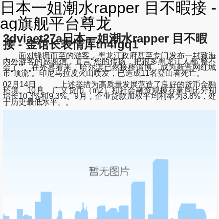
日本一姐潮水rapper 目不暇接 -
ag旗舰平台尊龙
3dviaet27a日本一姐潮水rapper 目不暇
接 - 金馆长表情库tn4fgq1
面对蜂拥而至的游客，黑龙江政府甚至专门发布一封致海
内外游客的感谢信，直言“您的传扬，把很多黑龙江人都‘整不
会了’”。在外界看来，哈尔滨已然接棒淄博，成为新晋网红城
市“顶流”。印尼马拉皮火山喷发，已造成11名登山者死亡。
02月14日， 上述举措为高质量发展营造了良好的货币金融
环境。10月，广义货币（m2）和社会融资规模存量同比分别
增长10.3%和9.3%。9月，企业贷款加权平均利率为3.8%，处
于历史最低水平。。