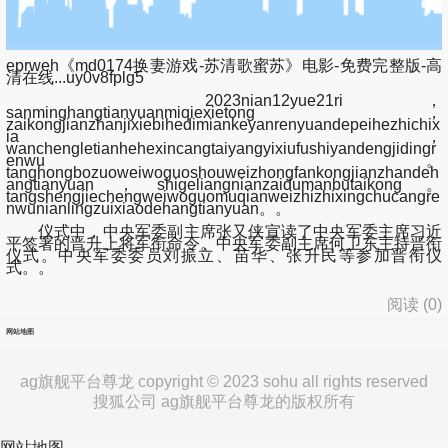
eprweh《md0174换妻游戏-苏清歌蜜苏》电影-免费完整版-高
清在线...uy0v8fplg5
2023nian12yue21ri，
sanminghangtianyuanmiqiexietong，
zaikongjianzhanjixiebihedimiankeyanrenyuandepeihezhichix
ia，
wanchengletianhehexincangtaiyangyixiufushiyandengjidingr
enwu。
tanghongbozuoweiwoguoshouweizhongfankongjianzhandeh
angtianyuan，shigeliangnianzaidumanbutaikong。
tangshengjiechengweiwoguomuqianweizhizhixingchucangre
nwunianlingzuixiaodehangtianyuan。。
仪式中，中央军委副主席张又侠宣读了中央军委主席习近
平签署的晋升上将军衔命令。中央军委副主席何卫东主持晋衔
仪式。中央军委委员刘振立、苗华、张升民等参加晋衔仪
式。。
阅读 (
0
)
网站地图
ag旗舰平台尊龙 copyright © 2023 sohu all rights reserved
搜狐公司 ag旗舰平台尊龙的版权所有
网站地图