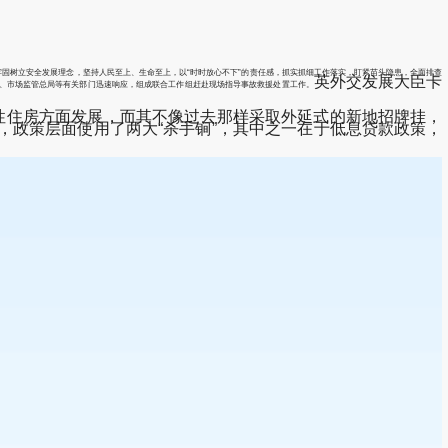
固树立安全发展理念，坚持人民至上、生命至上，以“时时放心不下”的责任感，抓实抓细工作落实，盯紧苗头隐患，全面排查
英外交发展大臣卡
、市场监管总局等有关部门迅速响应，组成联合工作组赶赴现场指导事故救援处置工作。
障性住房方面发展，而其不像过去那样采取外延式的新地招牌挂，
政策层面使用了两大“杀手锏”，其中之一在于低息贷款政策，