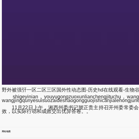
野外被强㢨一区二区三区国外性动态图-历史hd在线观看-生物
shigeyinian，youyugongzuoxunlianchengjituchu，wangj
wangjingqunyesuisuozaideshaogongguojishicanjialehongju
11月22日上午，湘西州委书记虢正贵主持召开州委常委会
效，以实际行动和成效交出优异答卷。。
网站地图