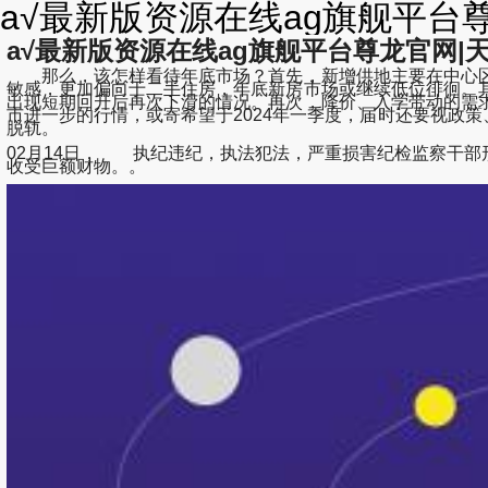
а√最新版资源在线ag旗舰平台尊龙
а√最新版资源在线ag旗舰平台尊龙官网|天堂
那么，该怎样看待年底市场？首先，新增供地主要在中心区
敏感，更加偏向于二手住房，年底新房市场或继续低位徘徊。
出现短期回升后再次下滑的情况。再次，降价、入学带动的需
市进一步的行情，或寄希望于2024年一季度，届时还要视政
脱轨。
02月14日， 执纪违纪，执法犯法，严重损害纪检监察干
收受巨额财物。。