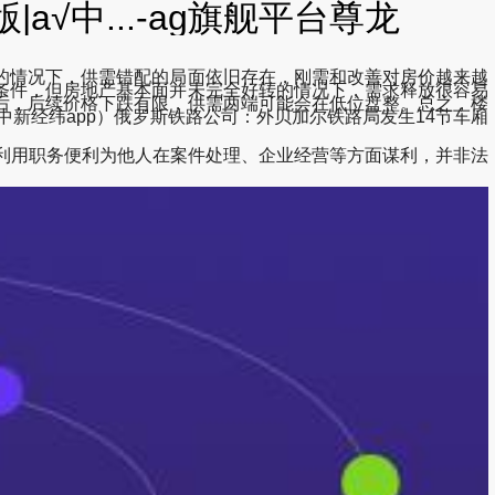
√中...-ag旗舰平台尊龙
情况下，供需错配的局面依旧存在，刚需和改善对房价越来越
条件，但房地产基本面并未完全好转的情况下，需求释放很容易
后，后续价格下跌有限，供需两端可能会在低位盘整。总之，楼
新经纬app）俄罗斯铁路公司：外贝加尔铁路局发生14节车厢
利用职务便利为他人在案件处理、企业经营等方面谋利，并非法