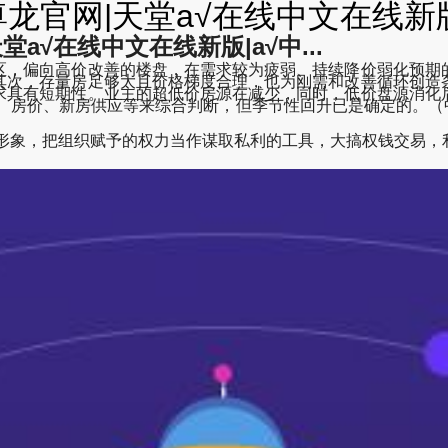
官网|天堂а√在线中文在线新版|а
а√在线中文在线新版|а√中...
，偏向高价改善的楼盘，在需求较为疲弱、持续降价弱化预期的
其次，存量房足够大且价格梯度合理，也为刚需和改善循环创造
求具有短期性。业主的超低价房源在减少，同时，低价盘源消化
策、房价、新房供应等来综合判断，但季节性回升已是确定的。（中
部形象，把组织赋予的权力当作谋取私利的工具，大搞权钱交易，