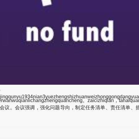
谷
ingqunyu1934nian3yuezhengshizhuanweizhonggongdangyu
nerwanwuqianlichangzhengquancheng。zaicizhiqian，tahaiqu
会议。会议强调，强化问题导向，制定任务清单、责任清单、