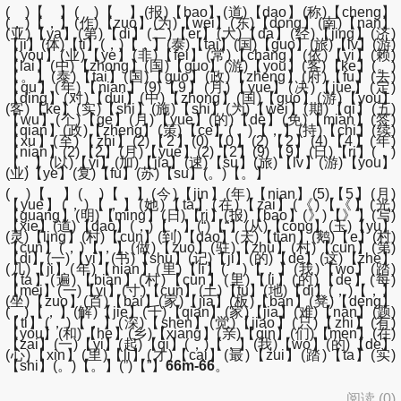
( )【 】( )【 】(报)【bao】(道)【dao】(称)【cheng】
(，)【，】(作)【zuo】(为)【wei】(东)【dong】(南)【nan】
(亚)【ya】(第)【di】(二)【er】(大)【da】(经)【jing】(济)
【ji】(体)【ti】(，)【，】(泰)【tai】(国)【guo】(旅)【lv】(游)
【you】(业)【ye】(非)【fei】(常)【chang】(依)【yi】(赖)
【lai】(中)【zhong】(国)【guo】(游)【you】(客)【ke】(。)
【。】(泰)【tai】(国)【guo】(政)【zheng】(府)【fu】(去)
【qu】(年)【nian】(9)【9】(月)【yue】(决)【jue】(定)
【ding】(对)【dui】(中)【zhong】(国)【guo】(游)【you】
(客)【ke】(实)【shi】(施)【shi】(为)【wei】(期)【qi】(五)
【wu】(个)【ge】(月)【yue】(的)【de】(免)【mian】(签)
【qian】(政)【zheng】(策)【ce】(，)【，】(持)【chi】(续)
【xu】(至)【zhi】(2)【2】(0)【0】(2)【2】(4)【4】(年)
【nian】(2)【2】(月)【yue】(2)【2】(9)【9】(日)【ri】(，)
【，】(以)【yi】(加)【jia】(速)【su】(旅)【lv】(游)【you】
(业)【ye】(复)【fu】(苏)【su】(。)【。】
( )【 】( )【 】(今)【jin】(年)【nian】(5)【5】(月)
【yue】(，)【，】(她)【ta】(在)【zai】(《)【《】(光)
【guang】(明)【ming】(日)【ri】(报)【bao】(》)【》】(写)
【xie】(道)【dao】(，)【，】(“)【“】(从)【cong】(玉)【yu】
(灵)【ling】(村)【cun】(到)【dao】(天)【tian】(鹅)【e】(村)
【cun】(，)【，】(做)【zuo】(驻)【zhu】(村)【cun】(第)
【di】(一)【yi】(书)【shu】(记)【ji】(的)【de】(这)【zhe】
(几)【ji】(年)【nian】(里)【li】(，)【，】(我)【wo】(踏)
【ta】(遍)【bian】(村)【cun】(里)【li】(的)【de】(每)
【mei】(一)【yi】(寸)【cun】(土)【tu】(地)【di】(，)【，】
(坐)【zuo】(百)【bai】(家)【jia】(板)【ban】(凳)【deng】
(，)【，】(解)【jie】(千)【qian】(家)【jia】(难)【nan】(题)
【ti】(，)【，】(深)【shen】(觉)【jiao】(只)【zhi】(有)
【you】(和)【he】(乡)【xiang】(亲)【qin】(们)【men】(在)
【zai】(一)【yi】(起)【qi】(，)【，】(我)【wo】(的)【de】
(心)【xin】(里)【li】(才)【cai】(最)【zui】(踏)【ta】(实)
【shi】(。)【。】(”)【”】
66m-66
。
阅读 (
0
)