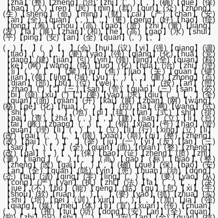
【zha】(整)【zheng】(治)【zhi】(，)【，】(确)【que】(保)
【bao】(人)【ren】(民)【min】(群)【qun】(众)【zhong】
(生)【sheng】(命)【ming】(财)【cai】(产)【chan】(安)
【an】(全)【quan】(，)【，】(更)【geng】(好)【hao】(统)
【tong】(筹)【chou】(高)【gao】(质)【zhi】(量)【liang】
(发)【fa】(展)【zhan】(和)【he】(高)【gao】(水)【shui】
(平)【ping】(安)【an】(全)【quan】(。)【。】
( )【 】( )【 】(会)【hui】(议)【yi】(强)【qiang】(调)
【tiao】(，)【，】(要)【yao】(强)【qiang】(化)【hua】(党)
【dang】(建)【jian】(引)【yin】(领)【ling】(全)【quan】(科)
【ke】(网)【wang】(络)【luo】(化)【hua】(治)【zhi】(理)
【li】(，)【，】(聚)【ju】(焦)【jiao】(关)【guan】(键)
【jian】(领)【ling】(域)【yu】(、)【、】(重)【zhong】(点)
【dian】(部)【bu】(位)【wei】(，)【，】(按)【an】(照)
【zhao】(“)【“】(三)【san】(管)【guan】(三)【san】(必)
【bi】(须)【xu】(”)【”】(要)【yao】(求)【qiu】(，)【，】(全)
【quan】(面)【mian】(开)【kai】(展)【zhan】(网)【wang】
(格)【ge】(化)【hua】(、)【、】(拉)【la】(网)【wang】(式)
【shi】(、)【、】(地)【di】(毯)【tan】(式)【shi】(排)
【pai】(查)【zha】(，)【，】(建)【jian】(立)【li】(台)
【tai】(账)【zhang】(、)【、】(销)【xiao】(号)【hao】(管)
【guan】(理)【li】(，)【，】(立)【li】(行)【xing】(立)【li】
(改)【gai】(、)【、】(限)【xian】(期)【qi】(整)【zheng】
(改)【gai】(，)【，】(举)【ju】(一)【yi】(反)【fan】(三)
【san】(、)【、】(全)【quan】(面)【mian】(整)【zheng】
(改)【gai】(，)【，】(保)【bao】(证)【zheng】(质)【zhi】
(量)【liang】(、)【、】(高)【gao】(标)【biao】(整)
【zheng】(改)【gai】(，)【，】(确)【que】(保)【bao】(安)
【an】(全)【quan】(隐)【yin】(患)【huan】(动)【dong】
(态)【tai】(清)【qing】(零)【ling】(。)【。】(要)【yao】(从)
【cong】(严)【yan】(执)【zhi】(法)【fa】(，)【，】(决)
【jue】(不)【bu】(能)【neng】(姑)【gu】(息)【xi】(手)
【shou】(软)【ruan】(。)【。】(要)【yao】(抓)【zhua】(实)
【shi】(培)【pei】(训)【xun】(，)【，】(加)【jia】(强)
【qiang】(媒)【mei】(体)【ti】(宣)【xuan】(传)【chuan】
(，)【，】(推)【tui】(动)【dong】(安)【an】(全)【quan】
(知)【zhi】(识)【shi】(、)【、】(安)【an】(全)【quan】(技)