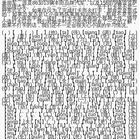
乘用车，涉及863013辆丰田品牌汽车，以及156979辆雷克萨
斯品牌汽车。﹥「」︵︶︷︸︹︺〔〕 至于打卡是不是一
种形式主义，如果仅仅为了完成打卡而去打卡，那肯定是形式
的；如果出发点是让小孩熟练掌握知识的话，那就不是形式
了，得小孩先学会、读好，打卡无非是再拍个视频上传。辅导
小孩打卡以后，我们对她平时学习的内容也有了一定的了解，
如果不打卡的话，我们还不一定会很关心小孩的学习情况。
( )【 】( )【 】(他)【ta】(强)【qiang】(调)【tiao】(，)
【，】(要)【yao】(深)【shen】(入)【ru】(学)【xue】(习)
【xi】(贯)【guan】(彻)【che】(习)【xi】(近)【jin】(平)
【ping】(总)【zong】(书)【shu】(记)【ji】(近)【jin】(期)
【qi】(关)【guan】(于)【yu】(安)【an】(全)【quan】(生)
【sheng】(产)【chan】(工)【gong】(作)【zuo】(的)【de】
(重)【zhong】(要)【yao】(指)【zhi】(示)【shi】(精)【jing】
(神)【shen】(，)【，】(认)【ren】(真)【zhen】(落)【luo】
(实)【shi】(党)【dang】(中)【zhong】(央)【yang】(、)
【、】(国)【guo】(务)【wu】(院)【yuan】(决)【jue】(策)
【ce】(部)【bu】(署)【shu】(，)【，】(按)【an】(照)
【zhao】(省)【sheng】(委)【wei】(、)【、】(省)【sheng】
(政)【zheng】(府)【fu】(关)【guan】(于)【yu】(做)【zuo】
(好)【hao】(安)【an】(全)【quan】(生)【sheng】(产)
【chan】(和)【he】(消)【xiao】(防)【fang】(工)【gong】
(作)【zuo】(部)【bu】(署)【shu】(要)【yao】(求)【qiu】(，)
【，】(牢)【lao】(固)【gu】(树)【shu】(立)【li】(“)【“】(生)
【sheng】(命)【ming】(至)【zhi】(上)【shang】(、)【、】
(安)【an】(全)【quan】(第)【di】(一)【yi】(”)【”】(理)【li】
(念)【nian】(，)【，】(进)【jin】(一)【yi】(步)【bu】(推)
【tui】(动)【dong】(责)【ze】(任)【ren】(压)【ya】(实)
【shi】(、)【、】(举)【ju】(措)【cuo】(落)【luo】(实)
【shi】(、)【、】(工)【gong】(作)【zuo】(做)【zuo】(实)
【shi】(，)【，】(下)【xia】(更)【geng】(大)【da】(功)
【gong】(夫)【fu】(、)【、】(花)【hua】(更)【geng】(大)
【da】(气)【qi】(力)【li】(，)【，】(全)【quan】(方)
【fang】(位)【wei】(地)【di】(毯)【tan】(式)【shi】(无)
【wu】(死)【si】(角)【jiao】(开)【kai】(展)【zhan】(安)
【an】(全)【quan】(隐)【yin】(患)【huan】(排)【pai】(查)