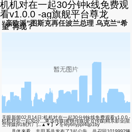
机机对在一起30分钟k线免费观
看v1.0.0 -ag旗舰平台尊龙
“亲欧派”图斯克再任波兰总理 乌克兰“希
望”再现？
天眼新闻02月14日:机机对在一起30分钟k线免费观看v1.0.0 -
机机对在一起30分...,果冻传媒|蜜桃传媒|爱豆传媒|精东影业|星
空传媒|91制片厂|...▲▼】✔をley6nyjipl4qp1by
具体来看，丰田系共发布了3起公告，共召回1019992辆