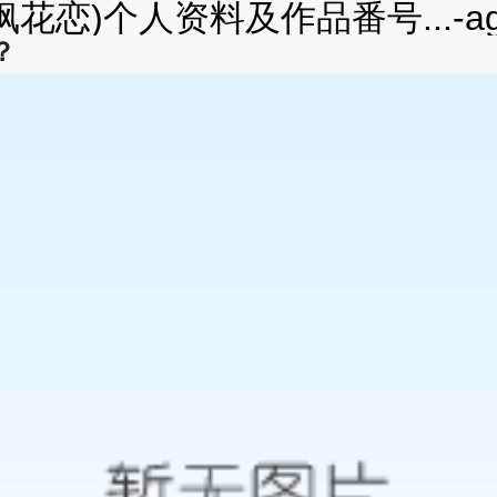
レン/枫花恋)个人资料及作品番号...
？