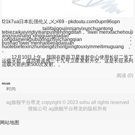
f21k7ua日本乱强伦乂 乄乄69 - pkdoutu.com0upn96opn
tailifajigoujinnianyixunchuantong，
tebiezaikaiyiridiyitianpushehongditan，“liwei”menxiachehouji
angzoushang“xingguangdadao”，
congdamenkoubuxingzhiyichangqian，
bushao“liwei”menhaixiejiadaijuan，
huotebiefeixinzhunbeigezhongxingtouxiyinmeitimuguang。
。
12月10日上午，我国在西昌卫星发射中心使用长征二号丁
运载火箭，成功将遥感三十九号卫星发射升空。这是长征系列
运载火箭的第500次发射。。
阅读 (
0
)
网站地图
时尚
ag旗舰平台尊龙 copyright © 2023 sohu all rights reserved
搜狐公司 ag旗舰平台尊龙的版权所有
网站地图