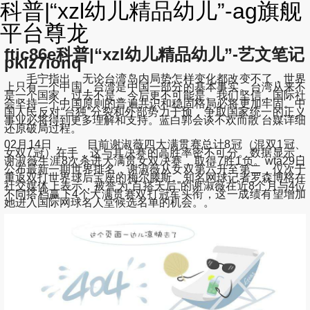
科普|“xzl幼儿精品幼儿”-ag旗舰
平台尊龙
ftic86e科普|“xzl幼儿精品幼儿”-艺文笔记
pklz7ionq
毛宁指出，无论台湾岛内局势怎样变化都改变不了，世界
上只有一个中国，台湾是中国一部分的基本事实。台湾从来不
是一个国家，过去不是，今后更不可能是。我们坚信，国际社
会坚持一个中国原则的普遍共识和稳固格局必将更加牢固。中
国人民反对“台独”分裂和外部势力干预，争取国家统一的正义
事业必将得到更多理解和支持。蓝白郭会谈不欢而散 台媒详细
还原破局过程。
02月14日， 目前谢淑薇四大满贯赛总计8冠（混双1冠、
女双7冠）在手，这与其决赛的高胜率密不可分。数据显示，
谢淑薇生涯8次杀进大满贯女双决赛，取得7胜1负。wta29日
公布最新一期世界排名，谢淑薇从女双第六升至第二，仅次于
重返双打世界球后宝座的梅尔滕斯。知名网球记者罗森博格在
社交媒体上表示，被誉为“百搭天后”的谢淑薇在近8个月与4位
不同搭档赢下4个大满贯赛双打冠军头衔，这一成绩有望增加
她进入国际网球名人堂候选名单的机会。。