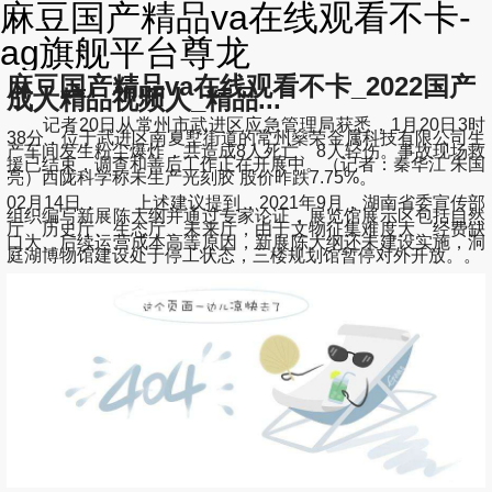
麻豆国产精品va在线观看不卡-
ag旗舰平台尊龙
麻豆国产精品va在线观看不卡_2022国产
成人精品视频人_精品...
记者20日从常州市武进区应急管理局获悉，1月20日3时
38分，位于武进区南夏墅街道的常州燊荣金属科技有限公司生
产车间发生粉尘爆炸，共造成8人死亡、8人轻伤。事故现场救
援已结束，调查和善后工作正在开展中。（记者：秦华江 朱国
亮）西陇科学称未生产光刻胶 股价昨跌7.75%。
02月14日， 上述建议提到，2021年9月，湖南省委宣传部
组织编写新展陈大纲并通过专家论证，展览馆展示区包括自然
厅、历史厅、生态厅、未来厅，由于文物征集难度大、经费缺
口大、后续运营成本高等原因，新展陈大纲还未建设实施，洞
庭湖博物馆建设处于停工状态，三楼规划馆暂停对外开放。。