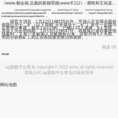
《www.都会操,总裁的新婚罪婚,www.ff.111》- 鹿晗和王祖蓝...
yaoyangeluoshizhongyangbaxiangguiding，qieerbushejiuzhi“sifeng”，henzhua“sangeguiding”zhixing，
zhuashijianchaduiwuchangtaihuajiaoyuguanli
，chixuwanshanyitituijin“sanbufu”、fangzhi“dengxiahei”jizhi，
。
jinyibujianquanquanmiancongyanzhijiantixi。
据官方消息，1月12日14时55分许，平顶山天安煤业股份
有限公司十二矿（以下简称“天安煤业十二矿”）发生一起煤与
瓦斯突出事故，截至13日15时，已确认10人遇难，6人失联，
其余人员全部脱险。1月13日22时47分，有媒体记者在事故现
场看到，又有一名被困人员被搜救出来，目前仍有5人失联。
而部分获救矿工则正在医院接受救治和观察。。
阅读 (
0
)
网站地图
ag旗舰平台尊龙 copyright © 2023 sohu all rights reserved
搜狐公司 ag旗舰平台尊龙的版权所有
网站地图