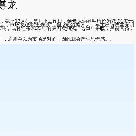
尊龙
至12月4日第九个工作日，参考原油品种均价为78.01美元/
较大，市场或迎来“五连跌”。但此轮跌幅不大，车主出行成本无明
/吨，或将迎来2023年的第四次搁浅。选举年来临，美前官员：
时，通常会以为市场是对的，因此就会产生恐慌感。。