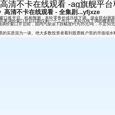
清不卡在线观看 -ag旗舰平台
清不卡在线观看 - 全集剧...yfjxze
口将开启。机构预测，本轮零售价或压线下调。据金联创测算，截
/吨。距离调价窗口开启日期仅剩一个工作日，本轮压线下调的概率
价窗口开启前，国内汽柴油下跌幅度约为35元/吨，不足50元
股票的实质混为一谈。绝大多数投资者看到股票账户里的市值缩水