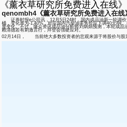
《薰衣草研究所免费进入在线》高
qenombh4《薰衣草研究所免费进入在线》高
证券时报e公司讯，12月5日24时，国内成品油新一轮调价窗
桶，变化率为-1.40%，对应国内汽柴油零售价应下调40元
显变化。不过，隆众资讯成品油分析师刘炳娟预测，本轮成品油调
赖清德若有刺激言行，拜登会强硬应对。
02月14日， 当前绝大多数投资者的悲观来源于将股价与