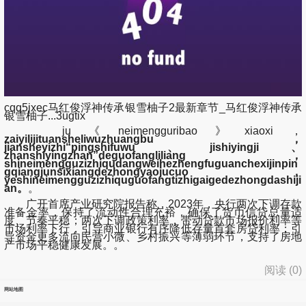
cqq5jxec马红俊浮神传承银雪柚子2最新章节_马红俊浮神传承
银雪柚子...3ugtix
ju《neimengguribao》xiaoxi，
zaiyilijituansheliwuzhuangbu，
jiansheyizhi“pingshifuwu、jishiyingji、
zhanshiyingzhan”deguofangliliang，
shineimengguzizhiqudangweihezhengfuguanchexijinpin
gqiangjunsixiangdezhongyaojucuo，
yeshineimengguzizhiquguofangtizhigaigedezhongdashiji
an。
。
广开首席产业研究院报告称，2023年，央行两次下调存款
准备金率，保持了流动性合理充裕，确保了货币信贷总量适
度、节奏平稳；两次下调政策利率，带动贷款市场报价利率等
市场利率下行，引导商业银行有序降低存量首套房贷利率；引
导资金更多流向民营小微、乡村振兴等薄弱环节，支持了房地
产市场平稳健康发展。。
阅读 (
0
)
网站地图