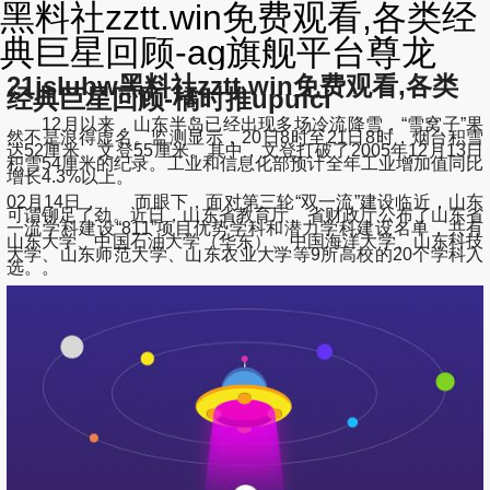
黑料社zztt.win免费观看,各类经
典巨星回顾-ag旗舰平台尊龙
21jslubw黑料社zztt.win免费观看,各类
经典巨星回顾-橘时推upufci
12月以来，山东半岛已经出现多场冷流降雪，“雪窝子”果
然不是浪得虚名。监测显示，20日8时至21日8时，烟台积雪
达52厘米、文登55厘米。其中，文登打破了2005年12月13日
积雪54厘米的纪录。工业和信息化部预计全年工业增加值同比
增长4.3%以上。
02月14日， 而眼下，面对第三轮“双一流”建设临近，山东
可谓铆足了劲。近日，山东省教育厅、省财政厅公布了山东省
一流学科建设“811”项目优势学科和潜力学科建设名单，共有
山东大学、中国石油大学（华东）、中国海洋大学、山东科技
大学、山东师范大学、山东农业大学等9所高校的20个学科入
选。。