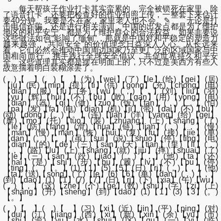
每天帮孩子作业打卡其实蛮累的，完全被锁死在家里，除
了语音打卡，还要把检查好的作业拍照上传，一整套下来估计
要40分钟。我要是不在家，家里老人也不会。✎ 无论是打
击电信诈骗，还是进行相关演训，中国的出发点都是为了维护
地区的和平安宁，都是为了维护群众的合法权益。如果非要说
这些做法如何“影响了缅甸”，那就是中国对和平稳定的塑造力
越来越强，“共同安全”的价值理念日益深入人心。从长远来
看，它们必然会推动中国周边国家乃至更广泛的区域国家与中
国相向而行，携手践行全球安全倡议，共促世界持久和平安
全。这些道理其实都是摆在明面上的，只不过是美西方有些人
故意揣着明白装糊涂罢了。
( )【 】( )【 】(为)【wei】(了)【le】(给)【gei】(居)
【ju】(民)【min】(提)【ti】(供)【gong】(充)【chong】(电)
【dian】(服)【fu】(务)【wu】(，)【，】(刘)【liu】(羽)
【yu】(辉)【hui】(不)【bu】(敢)【gan】(用)【yong】(电)
【dian】(器)【qi】(做)【zuo】(饭)【fan】(，)【，】(怕)
【pa】(发)【fa】(电)【dian】(机)【ji】(带)【dai】(不)【bu】
(动)【dong】(。)【。】(连)【lian】(洋)【yang】(给)【gei】
(摩)【mo】(托)【tuo】(装)【zhuang】(上)【shang】(了)
【le】(防)【fang】(滑)【hua】(链)【lian】(，)【，】(慢)
【man】(慢)【man】(恢)【hui】(复)【fu】(接)【jie】(单)
【dan】(。)【。】(虽)【sui】(说)【shuo】(停)【ting】(电)
【dian】(的)【de】(三)【san】(天)【tian】(里)【li】(，)
【，】(路)【lu】(上)【shang】(就)【jiu】(摔)【shuai】(了)
【le】(三)【san】(跤)【jiao】(，)【，】(他)【ta】(还)
【hai】(是)【shi】(步)【bu】(履)【lv】(不)【bu】(停)
【ting】(。)【。】(1)【1】(5)【5】(日)【ri】(，)【，】(他)
【ta】(送)【song】(了)【le】(6)【6】(单)【dan】(，)【，】
(到)【dao】(1)【1】(7)【7】(日)【ri】(下)【xia】(午)【wu】
(，)【，】(这)【zhe】(个)【ge】(数)【shu】(字)【zi】(上)
【shang】(升)【sheng】(到)【dao】(1)【1】(3)【3】(。)
【。】
( )【 】( )【 】(习)【xi】(近)【jin】(平)【ping】(对)
【dui】(江)【jiang】(西)【xi】(新)【xin】(余)【yu】(市)
【shi】(渝)【yu】(水)【shui】(区)【qu】(一)【yi】(临)