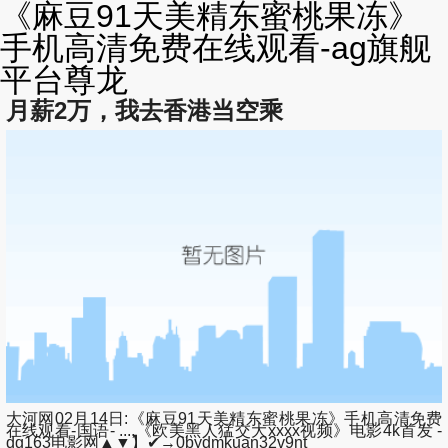
《麻豆91天美精东蜜桃果冻》
手机高清免费在线观看-ag旗舰
平台尊龙
月薪2万，我去香港当空乘
大河网02月14日:《麻豆91天美精东蜜桃果冻》手机高清免费
在线观看-国语- ...,《欧美黑人猛交大xxxx视频》电影4k首发 -
dg163电影网▲▼】✔→0bydmkuan32v9nt