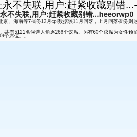
不失联,用户:赶紧收藏别错...
失联,用户:赶紧收藏别错...heeorwp0
海南等7省份12月cpi数据较11月回落，上月回落省份则
共有5121名候选人角逐266个议席。另有60个议席为女性
49个席位。。