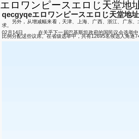
エロワンピースエロじ天堂地址永
qecgyqeエロワンピースエロじ天堂地址永不
另外，从增减幅来看，天津、上海、广西、浙江、广东、北京、
求。
02月14日， 在关乎下一届巴基斯坦政府的国民议会选举中，
比例分配这些议席。在省级选举中，共有12695名候选人角逐7