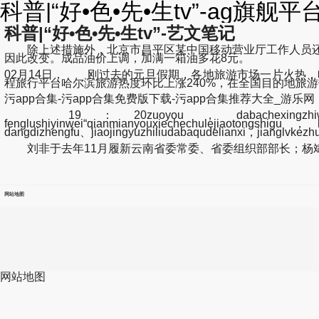
科普|“好•色•先•生tv”-ag旗舰
科普|“好•色•先•生tv”-艺文笔记
除上述措施外，北京市昌平区某中国移动营业厅工作人员还告
因此改变。成品油价上调，加满一箱油多花8元。
02月14日， 刚过去的元旦假期，各地旅游市场一片火热，哈
程旅行平台哈尔滨旅游热度环比上涨240%，在全国目的地旅
污app合集-污app合集免费版下载-污app合集推荐大全_游乐网
19：20zuoyou，dabachexingzhiwushengao
fenglushiyinwei“qianmianyouxiechechulejiaotongshig
dangdizhengfu、jiaojingyuzhiliudabaqudelianxi，jianglvke
刘非于去年11月履新云南省委常委、省委组织部部长；杨斌
网站地图
网站地图