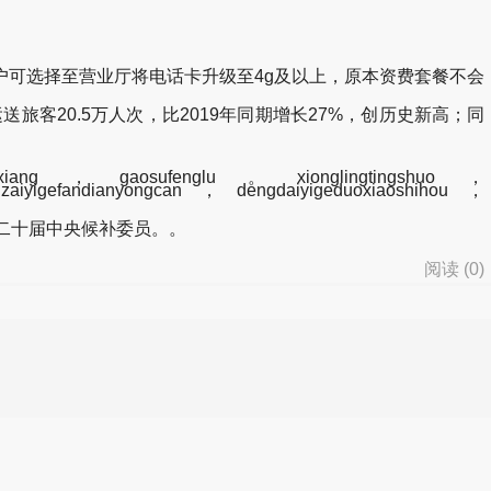
可选择至营业厅将电话卡升级至4g及以上，原本资费套餐不会
客20.5万人次，比2019年同期增长27%，创历史新高；同
xiang，gaosufenglu。xionglingtingshuo，
npaizaiyigefandianyongcan，dengdaiyigeduoxiaoshihou，
二十届中央候补委员。。
阅读 (
0
)