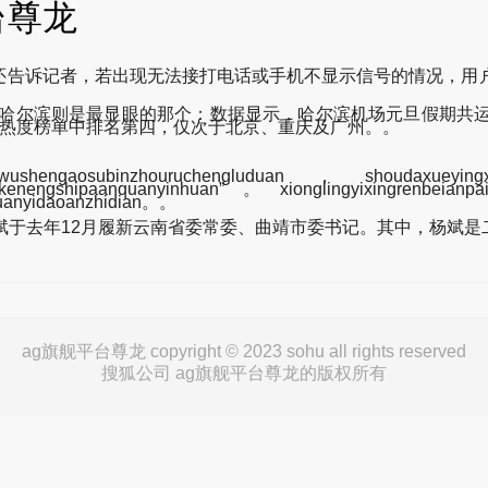
平台尊龙
诉记者，若出现无法接打电话或手机不显示信号的情况，用户
尔滨则是最显眼的那个：数据显示，哈尔滨机场元旦假期共运送旅
游热度榜单中排名第四，仅次于北京、重庆及广州。。
subinzhouruchengluduan，shoudaxueying
u，kenengshipaanquanyinhuan”。xionglingyixingrenbeia
zhuanyidaoanzhidian。。
于去年12月履新云南省委常委、曲靖市委书记。其中，杨斌是
ag旗舰平台尊龙 copyright © 2023 sohu all rights reserved
搜狐公司 ag旗舰平台尊龙的版权所有