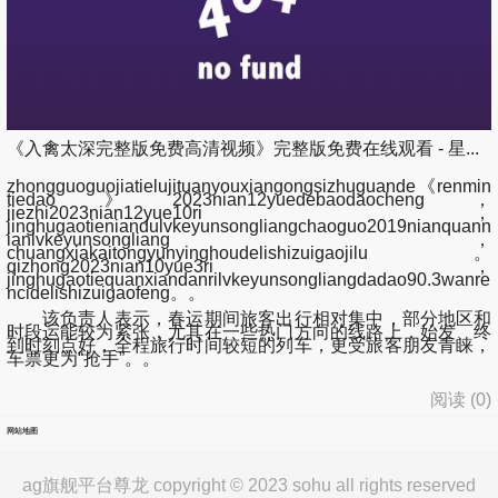
《入禽太深完整版免费高清视频》完整版免费在线观看 - 星...
zhongguoguojiatielujituanyouxiangongsizhuguande《renmin
tiedao》2023nian12yuedebaodaocheng，
jiezhi2023nian12yue10ri，
jinghugaotieniandulvkeyunsongliangchaoguo2019nianquann
ianlvkeyunsongliang，
chuangxiakaitongyunyinghoudelishizuigaojilu。
qizhong2023nian10yue3ri，
jinghugaotiequanxiandanrilvkeyunsongliangdadao90.3wanre
ncidelishizuigaofeng。。
该负责人表示，春运期间旅客出行相对集中，部分地区和
时段运能较为紧张，尤其在一些热门方向的线路上，始发、终
到时刻点好，全程旅行时间较短的列车，更受旅客朋友青睐，
车票更为“抢手”。。
阅读 (
0
)
网站地图
ag旗舰平台尊龙 copyright © 2023 sohu all rights reserved