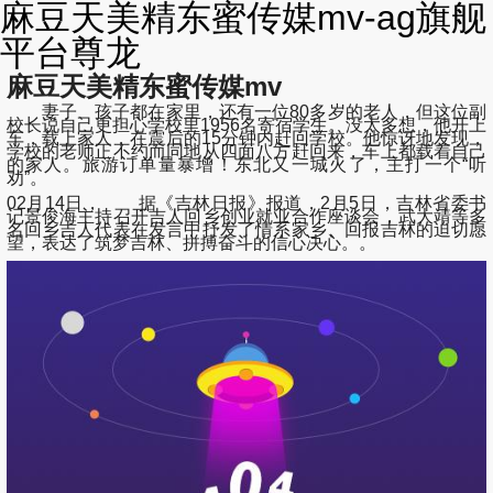
麻豆天美精东蜜传媒mv-ag旗舰
平台尊龙
麻豆天美精东蜜传媒mv
妻子、孩子都在家里，还有一位80多岁的老人，但这位副
校长说自己更担心学校里1956名寄宿学生。没太多想，他开上
车，载上家人，在震后的15分钟内赶回学校。他惊讶地发现，
学校的老师正不约而同地从四面八方赶回来，车上都载着自己
的家人。旅游订单量暴增！东北又一城火了，主打一个“听
劝”。
02月14日， 据《吉林日报》报道，2月5日，吉林省委书
记景俊海主持召开吉人回乡创业就业合作座谈会，武大靖等多
名回乡吉人代表在发言中抒发了情系家乡、回报吉林的迫切愿
望，表达了筑梦吉林、拼搏奋斗的信心决心。。