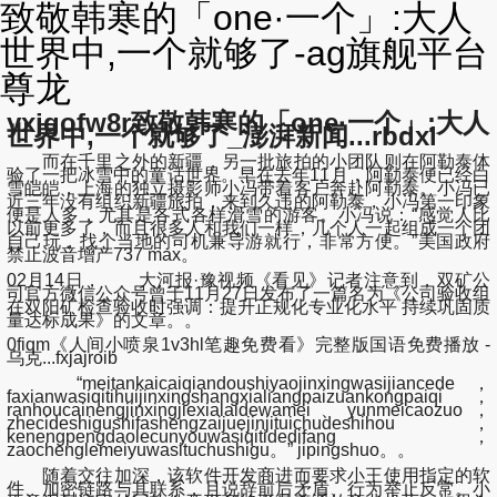
致敬韩寒的「one·一个」:大人
世界中,一个就够了-ag旗舰平台
尊龙
yxjgofw8r致敬韩寒的「one·一个」:大人
世界中,一个就够了_澎湃新闻...rbdxl
而在千里之外的新疆，另一批旅拍的小团队则在阿勒泰体
验了一把冰雪中的童话世界。早在去年11月，阿勒泰便已经白
雪皑皑，上海的独立摄影师小冯带着客户奔赴阿勒泰。小冯已
近三年没有组织新疆旅拍，来到久违的阿勒泰，小冯第一印象
便是人多，尤其是各式各样滑雪的游客。小冯说：“感觉人比
以前更多了，而且很多人和我们一样，几个人一起组成一个团
自己玩，找个当地的司机兼导游就行，非常方便。”美国政府
禁止波音增产737 max。
02月14日， 大河报·豫视频《看见》记者注意到，双矿公
司官方微信公众号曾于11月27日发布了一篇名为《公司验收组
在双阳矿检查验收时强调：提升正规化专业化水平 持续巩固质
量达标成果》的文章。。
0fiqm《人间小喷泉1v3hl笔趣免费看》完整版国语免费播放 -
乌克...fxjajroib
“meitankaicaiqiandoushiyaojinxingwasijiancede，
faxianwasiqitihuijinxingshangxialiangpaizuankongpaiqi，
ranhoucainengjinxingjiexialaidewamei、yunmeicaozuo，
zhecideshigushifashengzaijuejinjituichudeshihou，
kenengpengdaolecunyouwasiqitidedifang，
zaochenglemeiyuwasituchushigu。” jipingshuo。。
随着交往加深，该软件开发商进而要求小王使用指定的软
件、加密链路与其联系，且说辞前后矛盾、行为举止反常。小