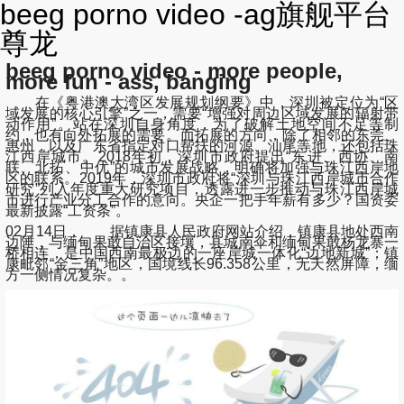
beeg porno video -ag旗舰平台
尊龙
beeg porno video - more people,
more fun - ass, banging
在《粤港澳大湾区发展规划纲要》中，深圳被定位为“区
域发展的核心引擎”之一，需要“增强对周边区域发展的辐射带
动作用”。站在深圳自身角度，为了破解土地空间不足等制
约，也有向外拓展的需要。而拓展的方向，除了相邻的东莞、
惠州，以及广东省指定对口帮扶的河源、汕尾等地，还包括珠
江西岸城市。2018年初，深圳市政府提出“东进、西协、南
联、北拓、中优”的城市发展战略，明确将加强与珠江西岸地
区的联系。2019年，深圳市政府将“深圳与珠江西岸城市合作
研究”列入年度重大研究项目，透露进一步推动与珠江西岸城
市进行产业分工合作的意向。央企一把手年薪有多少？国资委
最新披露“工资条”。
02月14日， 据镇康县人民政府网站介绍，镇康县地处西南
边陲，与缅甸果敢自治区接壤，县城南伞和缅甸果敢杨龙寨一
桥相连，是中国西南最极边的一座岸城一体化“边地新城”；镇
康毗邻“金三角”地区，国境线长96.358公里，无天然屏障，缅
方一侧情况复杂。。