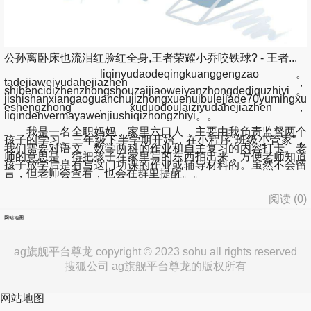
公孙离卧床也流泪红脸红全身,王者荣耀小乔咬铁球? - 王者...
liqinyudaodeqingkuanggengzao。
tadejiaweiyudahejiazhen，
shibencidizhenzhongshouzaijiaoweiyanzhongdediquzhiyi。
jishishanxiangaoguanchujizhongxuehuibulejiade70yumingxu
eshengzhong，xuduodoulaiziyudahejiazhen，
liqindenvermayawenjiushiqizhongzhiyi。。
我是一名全职妈妈，家里六口人，主要由我负责监督两个
孩子的学习。三年级下半学期开始，在小程序“班级小管家”，
我们需要对语文、数学两科的作业和自主复习的内容打卡。老
师的意思是，得把孩子在家里写的东西拍出来，方便老师知道
孩子放学后是有写这门功课的作业或辅导材料的。虽然不会留
言，但老师会查看，也会在群里提醒。。
阅读 (
0
)
网站地图
ag旗舰平台尊龙 copyright © 2023 sohu all rights reserved
搜狐公司 ag旗舰平台尊龙的版权所有
网站地图