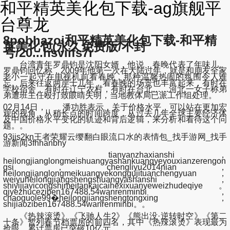
和平精英美化包下载-ag旗舰平
台尊龙
8pobhazoi和平精英美化包下载-和平精
英美化包(永久免费版/不封
号/20...hsviifs7r
台湾青年罗鼎钧是沈阳女婿，他说，春晚代表了年味儿。
罗鼎钧回忆称，2009年他第一次在大陆过年，就是和朋友全家
老小一起守在电视机前看春晚，那种温馨热闹的氛围令人难
忘。后来往返两岸十几年，看春晚的场景也丰富起来，有时在
学校宿舍，有时在辽宁农村，有时在台北……河北一女子称弟
弟遭班主任殴打致眼睛失明，当地教体局已派工作组处理。
02月14日， 潘功胜表示，关于价格水平，可以站在更加宏
观的视角，从稍长点的时间跨度，从过去几年全球主要经济体
及中国价格水平变化的轨迹和背后逻辑，来分析和看待这个问
题。。
93jjs2kn王者荣耀云缨翻白眼流口水的表情包_找手游网_找手
游新闻3fhhanbhy
tianyanzhaxianshi，
heilongjianglongmeishuangyashankuangyeyouxianzerengon
gsi，chengliyu2014nian，
heilongjianglongmeikuangyekonggujituanchengyuan，
weiyuheilongjiangshengshuangyashanshi，
shiyijiayicongshimeitankaicaihexixuanyeweizhudeqiye。
qiyezhuceziben167488.54wanrenminbi，
chaoguole99�heilongjiangshengtongxing，
shijiaoziben167488.54wanrenminbi。。
《热辣滚烫》《飞驰人生2》《熊出没·逆转时空》《第二
十条》暂列春节档票房的前四名，其中《热辣滚烫》表现最为
抢眼，累计票房已突破10亿元。。