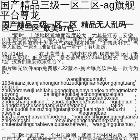
国产精品三级一区二区-ag旗舰
平台尊龙
国产精品三级一区二区_精品无人乱码一
区二区三区_欧美97色...
“同时，上述地区近地面湿度较大，尤其是江苏、安徽、
山东等地靠近海洋，海风起到了加湿作用，高湿、小风、静稳
的天气条件有利于大雾天气的出现和维持。”王伟跃补充。当
事人回应“一家8口准备住酒店一辈子”：有6套房。
02月14日， 在此背景下，“城中村改造 房票安置 psl（抵
押补充贷款）低息贷款”，是否会构成2024年稳增长、拉动房
地产投资的重要政策组合？。
胸片曝光软件app免费版4.22版本-胸片曝光软件是一款专为
医...
wangjingqunhuiyi，
1934nianzijicanjiahongjunhouzuoqingnianhegongqingtuang
ongzuo，
zhuyaorenwujiushifahuigongqingtuanyuandexianfengmofanz
uoyong，dailinghegulidajiachongfengzaiqian，
tuiquezaihou，qingshangbuxiahuoxian，
zhongshangbuliulei，zuodangdedelizhushou、houbeijun，
xiangdangshusongdangyuanheganbu。tajide，
zijizaibuduilihaizuzhiqingnianjinxing“lieningshi”debuzhi，
xueshizi，xieqiangbao，
kaizhanwenhuayulehuodong。“hongjunshiqigongqingtuanzu
zhidexingshi、renwuhegongchandangxiangbi，
chulenianlingchabiewaiqubieshenwei。”wangjingqunshuo。
。
“国际上谁违反一个中国原则，就是干涉中国内政，侵犯
中国主权，必将遭到全体中国人民和国际社会的共同反对。中