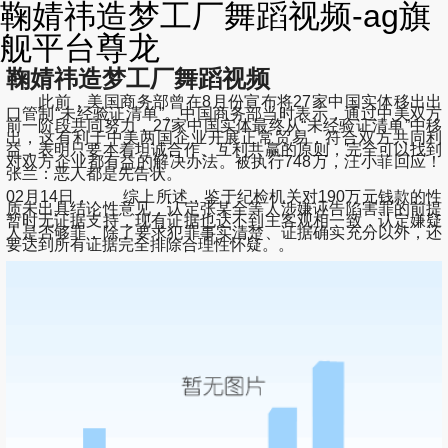
鞠婧祎造梦工厂舞蹈视频-ag旗
舰平台尊龙
鞠婧祎造梦工厂舞蹈视频
此前，美国商务部曾在8月份宣布将27家中国实体移出出
口管制“未经验证清单”。中国商务部当时表示，通过中美双方
前一阶段共同努力，27家中国实体最终从“未经验证清单”中移
出，这有利于中美两国企业开展正常贸易，符合双方共同利
益，表明只要本着坦诚合作、互利共赢的原则，完全可以找到
对双方企业都有益的解决办法。被执行748万，汪小菲回应！
张兰：恶人都是先告状。
02月14日， 综上所述，鉴于纪检机关对190万元钱款的性
质未出具结论性意见，认定张某全等人涉嫌诬告陷害罪的前提
暂时无证据支持，现有证据也达不到主客观相一致，认定嫌疑
人是否够罪，除了要求犯罪事实清楚、证据确实充分以外，还
要达到所有证据完全排除合理性怀疑。。