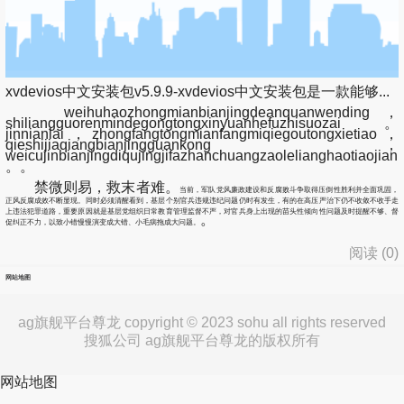
xvdevios中文安装包v5.9.9-xvdevios中文安装包是一款能够...
weihuhaozhongmianbianjingdeanquanwending，
shiliangguorenmindegongtongxinyuanhefuzhisuozai。
jinnianlai，zhongfangtongmianfangmiqiegoutongxietiao，
qieshijiaqiangbianjingguankong，
weicujinbianjingdiqujingjifazhanchuangzaolelianghaotiaojian
。。
禁微则易，救末者难。
当前，军队党风廉政建设和反腐败斗争取得压倒性胜利并全面巩固，
正风反腐成效不断显现。同时必须清醒看到，基层个别官兵违规违纪问题仍时有发生，有的在高压严治下仍不收敛不收手走
上违法犯罪道路，重要原因就是基层党组织日常教育管理监督不严，对官兵身上出现的苗头性倾向性问题及时提醒不够、督
。
促纠正不力，以致小错慢慢演变成大错、小毛病拖成大问题。
阅读 (
0
)
网站地图
ag旗舰平台尊龙 copyright © 2023 sohu all rights reserved
搜狐公司 ag旗舰平台尊龙的版权所有
网站地图