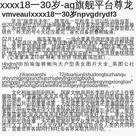
xxxx18一30岁-ag旗舰平台尊龙
vmveaulxxxx18一30岁npvgdrydf3
常言“瑞雪兆丰年”，降雪在一定程度上可以防治病虫害。
但2024年刚过去的这场湖南暴雪，对许多农民来说却是忧喜难
言：农作物冻伤，天网、保温棚垮塌等灾情频发。实探首都儿
研所：昨天的号今天还没看完，家长自备折叠椅输液。
02月14日， 闽东某海岸，一场全要素导弹对海攻击训练进
行，东部战区海军某岸导团数辆导弹发射车紧急奔赴野外阵
地。发射车供电故障，维保车接令应急供电；指控车遭“敌”空
中打击，发射车独立发射导弹攻击……训练随机导调，历练部
队“接令即打”能力，提高官兵应急反应能力。#当兵就要练练练
#（记者董满 孟印祺 林彬 李世骄 张凯鑫 陈思航）。
r4sdnsf街拍瑜伽裤鲍沟大户型美女图片大全_美图公社
zfxdnvtv
ziliaoxianshi，72jituanjunlishudongbuzhanqu，
shiyizhigongxunzhuozhudeyingxiongbudui，
yongyou“nanjinglushanghaobalian”“yantaifengyingxionglian”
deng25gehongjundanweihe100geyingmodanwei。。
文化和旅游部副部长、国家文物局局长李群在仪式上作视
频致辞，对雷蒙德·金及其母亲，以及为促成回归的相关各方
表示感谢。李群致辞中说，丰邢叔簋的回归是落实中美两国元
首旧金山共识的重要成果，为促成更多文物返还原属国提供了
积极示范，也是中美人民友好交往的生动例证。中美两国自签
署防止中国文物非法入境美国的政府间谅解备忘录以来，有许
多像雷蒙德·金及其母亲这样的美国民间友好人士，通过实际
行动助力流失海外中国文物回归祖国。这些中美两国人民友好
往来的生动故事，为不断拓展中美文化遗产保护和人文交流合
作注入了动力。打击文化财产非法贩运符合全人类的共同利
益，需要世界各国同行和社会各界采取共同行动。。