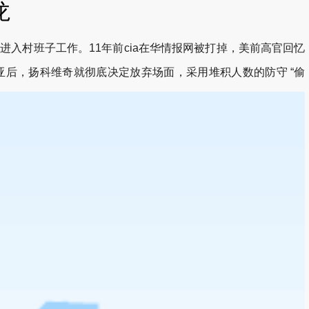
龙
入村班子工作。11年前cia在华情报网被打掉，美前高官回忆
亚后，扬科维奇就彻底决定放弃场面，采用堆积人数的防守 “偷