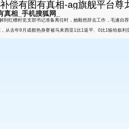
补偿有图有真相-ag旗舰平台尊
真相_手机搜狐网_
到红槽村党支部书记准备离任时，她毅然辞去工作，毛遂自荐进
，从去年9月成都热身赛被马来西亚1比1逼平、0比1输给叙利