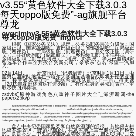
v3.55“黄色软件大全下载3.0.3
每天oppo版免费”-ag旗舰平台
尊龙
evqcimhv3.55“黄色软件大全下载3.0.3
每天oppo版免费”lhgncf
根据《国家公务员法》规定，公务员职务层次分级为：国
家级正职、国家级副职、省部级正职、省部级副职、厅局级正
职（巡视员）、厅局级副职（副巡视员）、县处级正职（调研
员）、县处级副职（副调研员）、乡科级正职（主任科员）、
乡科级副职（副主任科员）、科员、办事员。华为已邀请4家
智选车合作车企共投合资新公司，余承东“点名”希望一汽加
入。
02月14日， 新京报讯 （记者周萧）北京时间1月11日，中
国男足国家队继续在卡塔尔大学训练基地备战即将开始的亚洲
杯。接受媒体采访时，武磊希望球队能比上一届走得更远
（2019年亚洲杯国足打进8强）。有伤在身的吴曦则表示，争
取尽快回到赛场。。
zsdvbs"原神游戏角色八重神子图片大全"_澎湃新闻-the
paperx2pkvp
guojiaweijianweixinwenfayanrenmifeng：genjujiance，muqianliuxingdejixinghuxidaojibingjunyouyizhibingyuantiyinqi，
douyouxiangyingdechengshuzhiliaoshouduan，weifaxianxinbingduhuoxijundaozhidexinfachuanranbing。
yaojinyibuzengjiayiliaofuwugonggei，tuijinzhongyiyiyuan、fuyoubaojianyuandenggejigeleiyiliaojigouerkemenzhen“yingkaijinkai”，
genjuhuanzheshuliangzengkaiwujian、yejianhezhoumomenzhen，yanchangfuwushijian，kuochongzhuyuanchuangwei，
。
buduanyouhuaguahao、jianzha、jiaofeidengjiuzhenliucheng，fangbianqunzhongjiuyi。
盘点中央纪委国家监委和自然资源部的通报，各地侵占耕
地搞花海景区、啤酒小镇的，在水泥地上盖土装假应付检查
的，真是不少。中央纪委国家监委数据显示，自2020年7月农