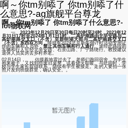
啊～你tm别㖭了 你tm别㖭了什
么意思?-ag旗舰平台尊龙
啊～你tm别㖭了 你tm别㖭了什么意思?-
lot物联网
一、
2023年12月29日至30日每日20时至24时，2023年12
月31日17时至2024年1月1日1时，
二高炉南路由北辛安路与二
高炉南路交叉口（不含）至群明湖大街与二高炉南路交叉口
（不含）东西双方向
，除持有2024北京新年倒计时活动专用证
件的车辆和人员外，
禁止其他车辆和行人通行
。途经此路段的
车辆和行人可经北辛安路、石景山路、广宁路绕行。教授建议
退休人员卖房去乡村养老。
02月14日， 估摸着地震过去了，老师们跑回宿舍，为学生
抱来被子，又找到些废旧桌凳，试着烧火取暖。与此同时，学
校与学生家长取得联系，陆续有学生被接走。走的人要拍一张
照片发到班级群里，确认安全。。