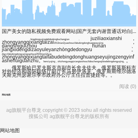
国产美女的隐私视频免费观看网站|国产无套内谢普通话对白|...
juziliaoxianshi，
bingdongyujingdefabubingbuchangjian。
zhongyangqixiangtaizai
，
2013nian2yueshoucifabubingdonghuangseyujing
dangshiguizhou、hunan、
jiangxidengdizaoyuleyanzhongdedongyu。
，
diercifabubingdongyujingzeshizai2023nian12yue
zhongyangqixiangtaifabudebingdonghuangseyujingzengyinf
ashehuiguanzhu。
。
benciyujing，shizhongyangqixiangtaishoucifabuchengsejibiedebingdongyujing。
俄罗斯哈巴罗夫斯克市副市长舍夫佐夫，俄罗斯莫斯科市
对外经济和国际联络厅副厅长马努伊洛夫，俄罗斯斯维尔德洛
夫斯克州瑟谢尔季市政府办公厅主任拉普捷娃等。。
阅读 (
0
)
网站地图
ag旗舰平台尊龙 copyright © 2023 sohu all rights reserved
搜狐公司 ag旗舰平台尊龙的版权所有
网站地图