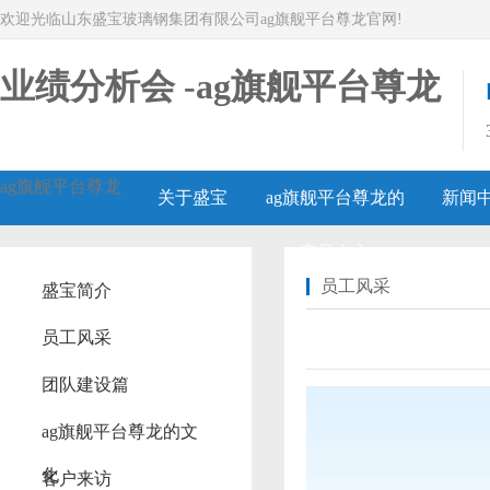
欢迎光临山东盛宝玻璃钢集团有限公司ag旗舰平台尊龙官网!
业绩分析会 -ag旗舰平台尊龙
ag旗舰平台尊龙
关于盛宝
ag旗舰平台尊龙的
新闻
产品中心
员工风采
盛宝简介
员工风采
团队建设篇
ag旗舰平台尊龙的文
化
客户来访