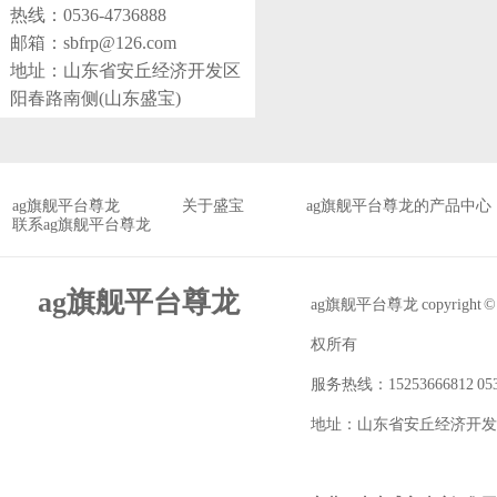
热线：0536-4736888
邮箱：
sbfrp@126.com
地址：山东省安丘经济开发区
阳春路南侧(山东盛宝)
ag旗舰平台尊龙
关于盛宝
ag旗舰平台尊龙的产品中心
联系ag旗舰平台尊龙
ag旗舰平台尊龙
ag旗舰平台尊龙 copyrigh
权所有
服务热线：15253666812 0536
地址：山东省安丘经济开发