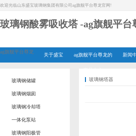
欢迎光临山东盛宝玻璃钢集团有限公司ag旗舰平台尊龙官网!
玻璃钢酸雾吸收塔 -ag旗舰平台
ag旗舰平台尊龙
关于盛宝
ag旗舰平台尊龙的
新闻
产品中心
玻璃钢塔器
玻璃钢储罐
玻璃钢烟囱
玻璃钢冷却塔
一体化泵站
玻璃钢阳极管