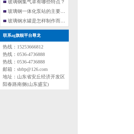
玻璃钢集气罩有哪些特点？
玻璃钢一体化泵站的主要优势是什么?
玻璃钢水罐是怎样制作而成的？
联系ag旗舰平台尊龙
热线：15253666812
热线：0536-4736888
热线：0536-4736888
邮箱：
sbfrp@126.com
地址：山东省安丘经济开发区
阳春路南侧(山东盛宝)