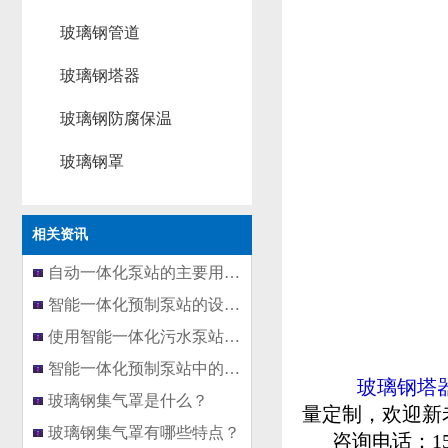
玻璃钢管道
玻璃钢塔器
玻璃钢防腐保温
玻璃钢罩
相关资讯
自动一体化泵站的主要用途是什么？
智能一体化预制泵站的设备组成有哪些？
使用智能一体化污水泵站对控制要求的分···
智能一体化预制泵站中的plc程序怎么···
玻璃钢塔
玻璃钢集气罩是什么？
量定制，欢迎新
玻璃钢集气罩有哪些特点？
咨询电话：1525