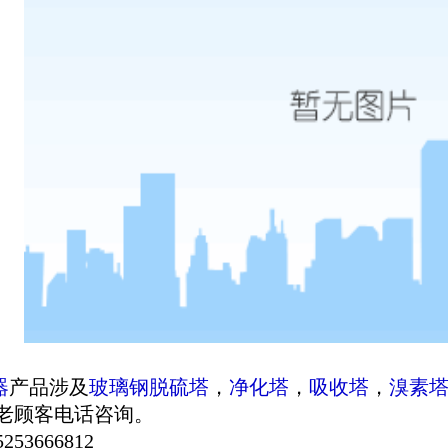
器
产品涉及
玻璃钢脱硫塔
，
净化塔
，
吸收塔
，
溴素
老顾客电话咨询。
3666812