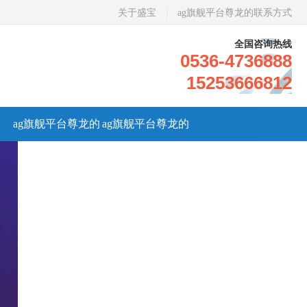
关于盛宝
ag旗舰平台尊龙的联系方式
全国咨询热线
0536-4736888
15253666812
ag旗舰平台尊龙的
ag旗舰平台尊龙的
人才招聘
联系方式