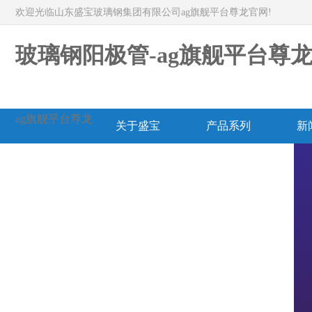
欢迎光临山东盛宝玻璃钢集团有限公司ag旗舰平台尊龙官网!
玻璃钢阳极管-ag旗舰平台尊
ag旗舰平台尊龙
关于盛宝
产品系列
新