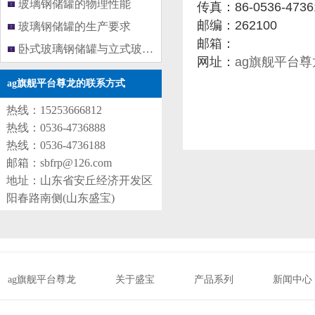
玻璃钢储罐的物理性能
传真：86-0536-4736
邮编：262100
玻璃钢储罐的生产要求
邮箱：
卧式玻璃钢储罐与立式玻璃钢储罐
网址：
ag旗舰平台尊
ag旗舰平台尊龙的联系方式
热线：15253666812
热线：0536-4736888
热线：0536-4736188
邮箱：
sbfrp@126.com
地址：山东省安丘经济开发区
阳春路南侧(山东盛宝)
ag旗舰平台尊龙
关于盛宝
产品系列
新闻中心