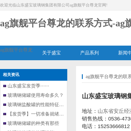
欢迎光临山东盛宝玻璃钢集团有限公司ag旗舰平台尊龙官网!
ag旗舰平台尊龙的联系方式-a
ag旗舰平台尊龙
关于盛宝
产品系列
新闻
相关资讯
ag旗舰平台尊龙的联
山东盛宝发货季······
山东盛宝玻璃钢
玻璃钢储罐使用寿命多久？
玻璃钢盐酸罐的性能特征有哪些
地址：
山东省安丘经
【发货季】一切准备就绪，向着目
销售热线：
0536-473
玻璃钢储罐的种类有那些
电话：1525366681