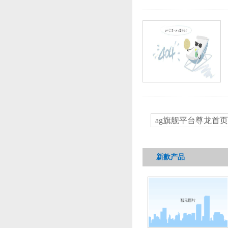
ag旗舰平台尊龙首页
新款产品