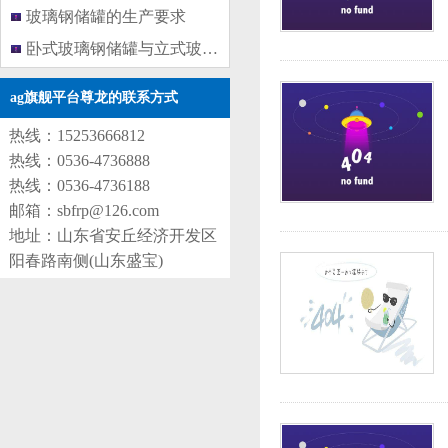
玻璃钢储罐的生产要求
卧式玻璃钢储罐与立式玻璃钢储罐
ag旗舰平台尊龙的联系方式
热线：15253666812
热线：0536-4736888
热线：0536-4736188
邮箱：
sbfrp@126.com
地址：山东省安丘经济开发区
阳春路南侧(山东盛宝)