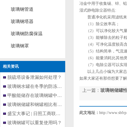
冶金中用于收集锡、锌、铅
玻璃钢管道
湿式静电除尘器特点:
普通净化机采用滤纸来过
玻璃钢塔器
（1）除尘效率高；
（2）可以净化较大气
玻璃钢防腐保温
（3）能够除去的粒子粒
（4）可净化温度较高含
玻璃钢罩
（5）结构简单，气流速
（6）能量消耗比其他类
（7）电除尘器可以实现
相关资讯
以上几点小编为大家总结
脱硫塔设备泄漏如何处理？
如果大家还有那些想要了解
玻璃钢水罐在冬季的防冻保温措施
上一篇：
玻璃钢储罐
甲酸能储存在玻璃钢罐中吗？
玻璃钢储罐和钢罐相比有哪些优良
此文地址：
http://www.sbfrp
盛宝大事记 | 日照工商联莅临山东
玻璃钢罐可以重复使用吗？