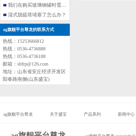
我们在购买玻璃钢罐时需要了解哪
湿式脱硫塔堵塞了怎么办？
ag旗舰平台尊龙的联系方式
热线：15253666812
热线：0536-4736888
热线：0536-4736188
邮箱：
sbfrp@126.com
地址：山东省安丘经济开发区
阳春路南侧(山东盛宝)
ag旗舰平台尊龙
关于盛宝
产品系列
新闻中心
ag旗舰平台尊龙