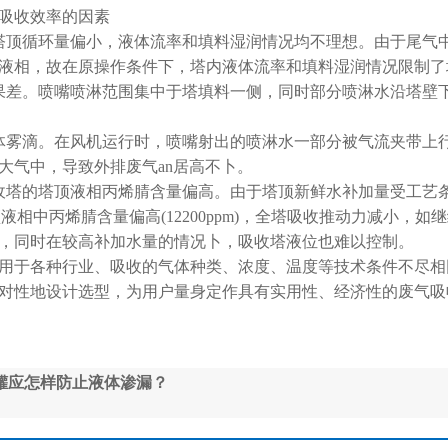
吸收效率的因素
循环量偏小，液体流率和填料湿润情况均不理想。由于尾气中an在
液相，故在原操作条件下，塔内液体流率和填料湿润情况限制了
差。喷嘴喷淋范围集中于塔填料一侧，同时部分喷淋水沿塔壁下
滴。在风机运行时，喷嘴射出的喷淋水一部分被气流夹带上行
大气中，导致外排废气an居高不卜。
塔的塔顶液相丙烯腈含量偏高。由于塔顶新鲜水补加量受工艺条
使得塔顶液相中丙烯腈含量偏高(12200ppm)，全塔吸收推动力减
，同时在较高补加水量的情况卜，吸收塔液位也难以控制。
于各种行业、吸收的气体种类、浓度、温度等技术条件不尽相
对性地设计选型，为用户量身定作具有实用性、经济性的废气吸
罐应怎样防止液体渗漏？