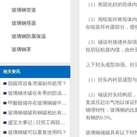
（1）将固化好的筒体
玻璃钢管道
（2）用组装环将筒体内
玻璃钢塔器
在组装环外露部分，缓
玻璃钢防腐保温
（3）铺设对接缝外加
玻璃钢罩
短切毡粘接内缝，由外
上下封头成型加强。封
相关资讯
（1）封头内衬层成型
脱硫塔设备泄漏如何处理？
玻璃钢水罐在冬季的防冻保温措施
（2）铺设封头结构层
复滚压赶出气泡以保证
甲酸能储存在玻璃钢罐中吗？
物理特性：玻璃钢的比重
玻璃钢储罐和钢罐相比有哪些优良
有钢的0.5%。
盛宝大事记 | 日照工商联莅临山东
玻璃钢罐可以重复使用吗？
玻璃钢储罐具有以下特