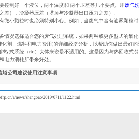
要控制好一个液位，两个温度和 两个压差等几个要点。即
废气
之差），冷凝器压差（塔顶与冷凝器出口压力之差）。
微小颗粒时也必须特别小心。例如，当废气中含有油雾颗粒时
情况选择适合您的废气处理系统，如果两种或更多型式的氧化
(催化剂、燃料和电力费用)的详细经济分析，以帮助你做出最好
h以下，蓄热 式系统（rto）大体来说是不适用的。这是因为与热回收
和电力消耗所带来好处。
硫塔公司建议使用注意事项
bfrp.cn/a/news/shengbao/2019/0711/1122.html