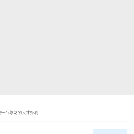
旗舰平台尊龙的人才招聘