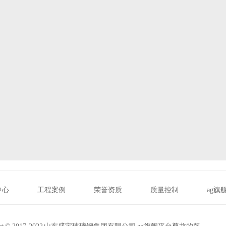
中心
工程案例
荣誉资质
质量控制
ag