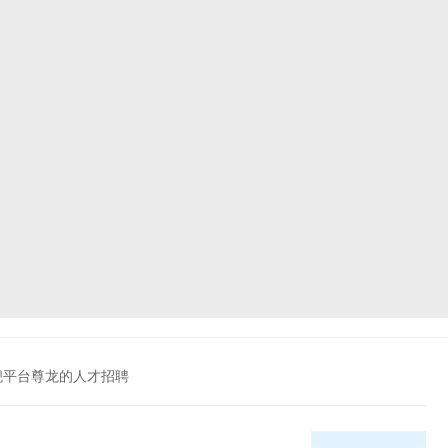
旗舰平台尊龙的人才招聘