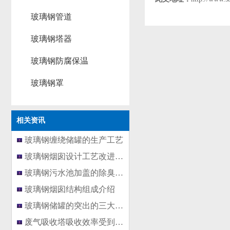
玻璃钢管道
玻璃钢塔器
玻璃钢防腐保温
玻璃钢罩
相关资讯
玻璃钢缠绕储罐的生产工艺
玻璃钢烟囱设计工艺改进创新
玻璃钢污水池加盖的除臭方法有哪
玻璃钢烟囱结构组成介绍
玻璃钢储罐的突出的三大优势
废气吸收塔吸收效率受到影响主要