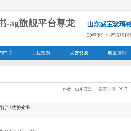
-ag旗舰平台尊龙
山东盛宝玻璃
30年专注生产玻璃钢
闻中心
工程案例
荣誉资质
质量控制
作者：山东盛宝
发表时间：2017-12
料行业优势企业
frp.cn/a/rrzz/283.html