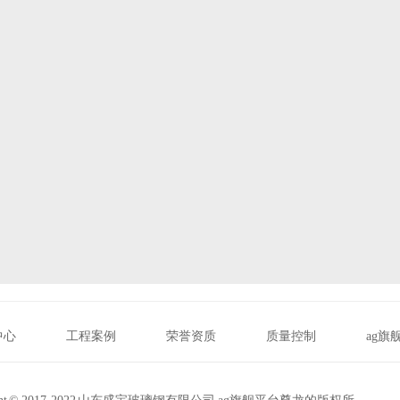
中心
工程案例
荣誉资质
质量控制
ag