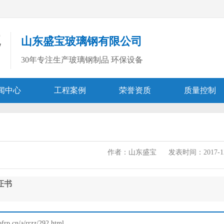
龙
山东盛宝玻璃钢有限公司
30年专注生产玻璃钢制品 环保设备
闻中心
工程案例
荣誉资质
质量控制
作者：山东盛宝
发表时间：2017-12
证书
frp.cn/a/rrzz/292.html