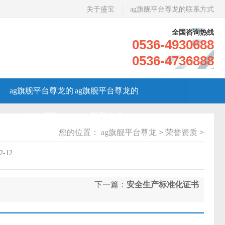
关于盛宝
ag旗舰平台尊龙的联系方式
全国咨询热线
0536-4930688
0536-4736888
ag旗舰平台尊龙的
ag旗舰平台尊龙的
人才招聘
联系方式
您的位置：
ag旗舰平台尊龙
>
荣誉资质
>
-12
下一篇：
安全生产标准化证书
-